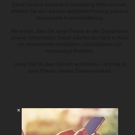
Damit Sie eine fundierte Entscheidung treffen können,
erhalten Sie von uns eine detaillierte Planung und eine
transparente Kostenaufstellung.
Wir wollen, dass Sie lange Freude an den Ergebnissen
unserer Arbeit haben. Daher arbeiten wir Hand in Hand
mit renommierten Herstellern und installieren nur
hochwertige Produkte.
Unser Ziel ist, dass Sie sich wohlfühlen – und das in
allen Phasen unserer Zusammenarbeit.