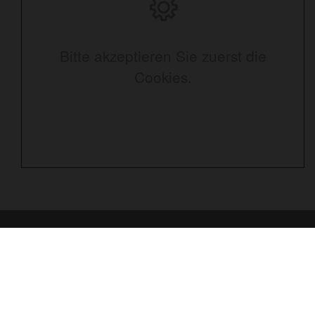
Bitte akzeptieren Sie zuerst die
Cookies.
Kontakt
Uwe Schneider GmbH
Eckerkoppel 151