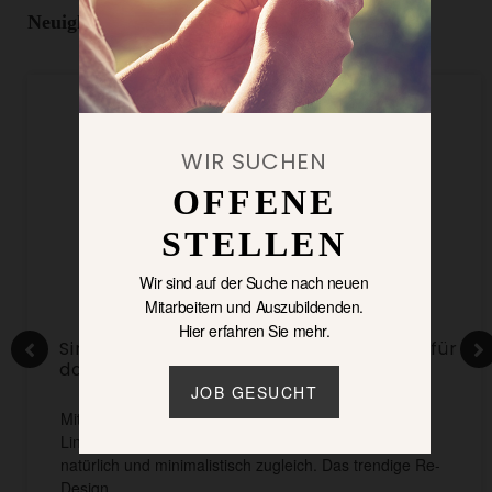
Neuigkeiten
WIR SUCHEN
OFFENE
STELLEN
Wir sind auf der Suche nach neuen
Mitarbeitern und Auszubildenden.
Hier erfahren Sie mehr.
Sinea 3.0 von burgbad: Soft Minimalism für
das moderne Bad
JOB GESUCHT
Mit weichem Schwung und neuer, markanter
Linienführung zeigt sich die Kollektion Sinea 3.0
natürlich und minimalistisch zugleich. Das trendige Re-
Design…