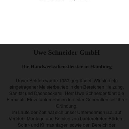
Uwe Schneider GmbH
Ihr Handwerksdienstleister in Hamburg
Unser Betrieb wurde 1983 gegründet. Wir sind ein
eingetragener Meisterbetrieb in den Bereichen Heizung,
Sanitär und Dachdeckerei. Herr Uwe Schneider führt die
Firma als Einzelunternehmen in erster Generation seit ihrer
Gründung.
Im Laufe der Zeit hat sich unser Unternehmen u.a. auf
Vertrieb, Montage und Service von barrierefreien Bädern,
Solar- und Klimaanlagen sowie den Bereich der