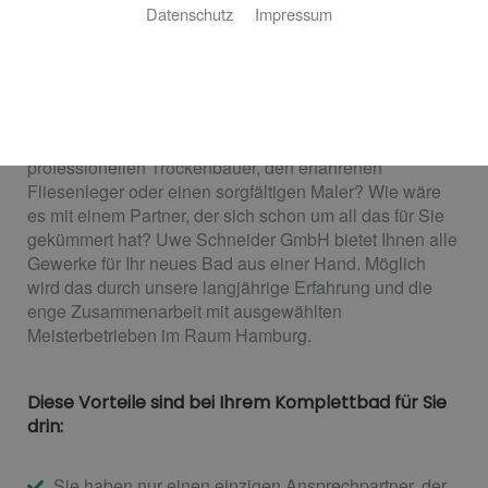
Datenschutz
Impressum
Wir sorgen dafür, dass alles passt
Suchen Sie noch nach den richtigen Handwerkern für
die Modernisierung Ihres Bads? Einen sehr guten
Sanitärbetrieb, den zuverlässigen Elektriker, einen
professionellen Trockenbauer, den erfahrenen
Fliesenleger oder einen sorgfältigen Maler? Wie wäre
es mit einem Partner, der sich schon um all das für Sie
gekümmert hat? Uwe Schneider GmbH bietet Ihnen alle
Gewerke für Ihr neues Bad aus einer Hand. Möglich
wird das durch unsere langjährige Erfahrung und die
enge Zusammenarbeit mit ausgewählten
Meisterbetrieben im Raum Hamburg.
Diese Vorteile sind bei Ihrem Komplettbad für Sie
drin:
Sie haben nur einen einzigen Ansprechpartner, der