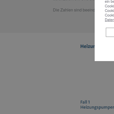
ein b
Cooki
Die Zahlen sind beeindruckend.
Cooki
Cooki
Daten