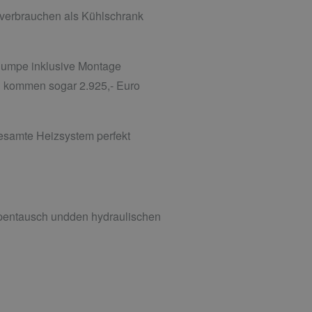
 verbrauchen als Kühlschrank
r Pumpe inklusive Montage
en kommen sogar 2.925,- Euro
 gesamte Heizsystem perfekt
mpentausch undden hydraulischen