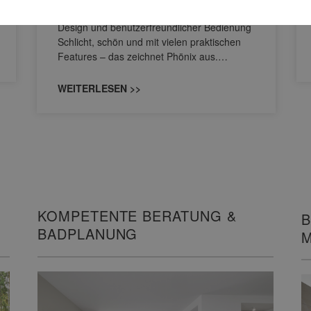
Spiegelschrank punktet mit reduziertem
Design und benutzerfreundlicher Bedienung
Schlicht, schön und mit vielen praktischen
Features – das zeichnet Phönix aus.…
WEITERLESEN >>
KOMPETENTE BERATUNG &
B
BADPLANUNG
M