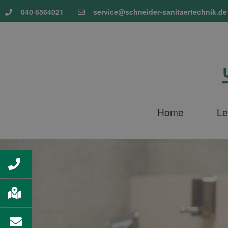
040 6564021
service@schneider-sanitaertechnik.de
Home
Le