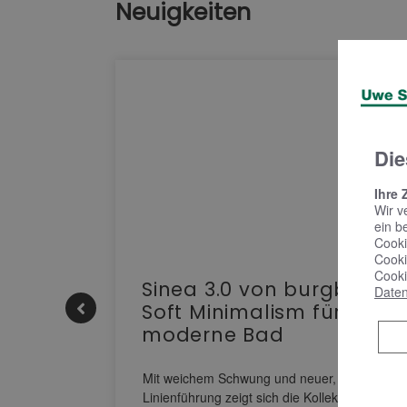
Neuigkeiten
Die
Ihre 
Wir v
ein b
Cooki
Cooki
Cooki
e |
Sinea 3.0 von burgbad:
Daten
Soft Minimalism für das
moderne Bad
nskomfort
s
Mit weichem Schwung und neuer, markanter
M NEO
Linienführung zeigt sich die Kollektion Sinea