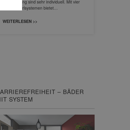
Entspannung sind sehr individuell. Mit vier
von Wascht
neuen Whirlsystemen bietet…
unterschi
konzipiert
WEITERLESEN >>
WEITERL
ARRIEREFREIHEIT – BÄDER
IT SYSTEM