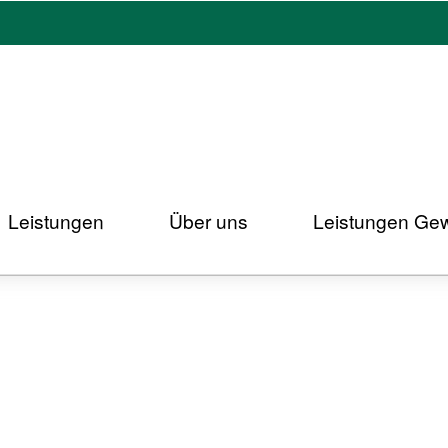
nal Institutions - Welcome
in our store.
Leistungen
Über uns
Leistungen Ge