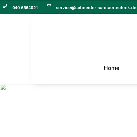
we offer more different manufacturers of
Vivekanandha Educatio
040 6564021
service@schneider-sanitaertechnik.de
Home